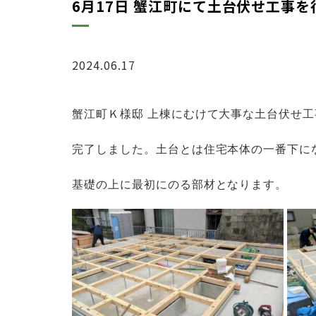
6月17日 蟹江町にて土台伏せ工事
2024.06.17
ブログ
蟹江町Ｋ様邸
上棟にむけて大事な土台伏せ
工
完了しました。
土台とは住宅本体の一番下に
基礎の上に最初にのる部材と
なります。