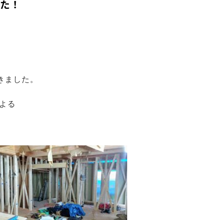
した！
きました。
による