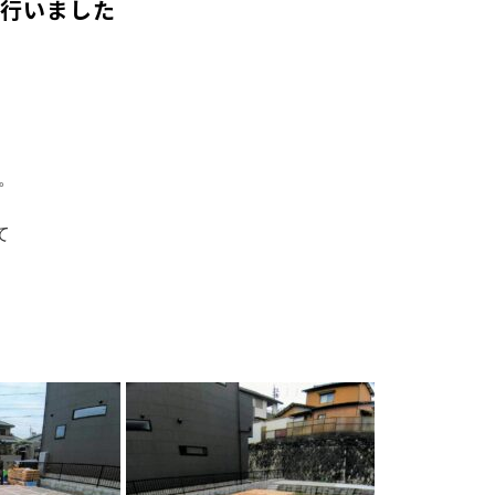
を行いました
。
て