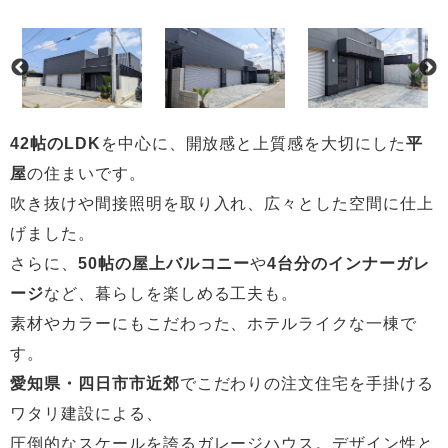
42帖のLDK
を中心に、開放感と上質感を大切にした
平
屋
の住まいです。
吹き抜けや間接照明を取り入れ、広々とした空間に仕上
げました。
さらに、
50帖の屋上バルコニー
や
4台分のインナーガレ
ージ
など、暮らしを楽しめる工夫も。
素材やカラーにもこだわった、ホテルライクな一棟で
す。
愛知県・四日市市近郊
でこだわりの注文住宅を手掛ける
ワタリ建設による、
圧倒的なスケールを誇るガレージハウス。デザイン性と