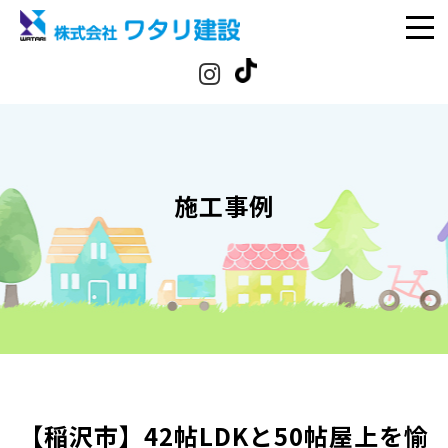
施工事例
【稲沢市】42帖LDKと50帖屋上を愉