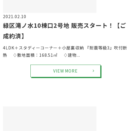
2021.02.10
物件情報
緑区滝ノ水10棟口2号地 販売スタート！【ご
成約済】
4LDK＋スタディーコーナー＋小屋裏収納 『耐震等級3』吹付断
熱 ♢敷地面積：168.51㎡ ♢建物...
VIEW MORE