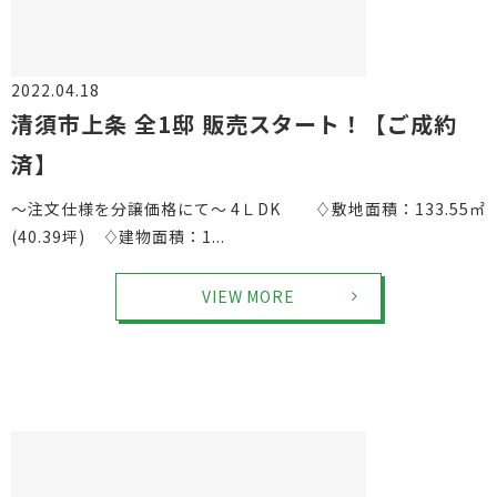
2022.04.18
物件情報
清須市上条 全1邸 販売スタート！【ご成約
済】
～注文仕様を分譲価格にて～ 4ＬDK ♢敷地面積：133.55㎡
(40.39坪) ♢建物面積：1...
VIEW MORE